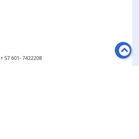
:
+ 57 601- 7422208
:
Línea de atención telefónica en Bogotá ​+ 57 601-