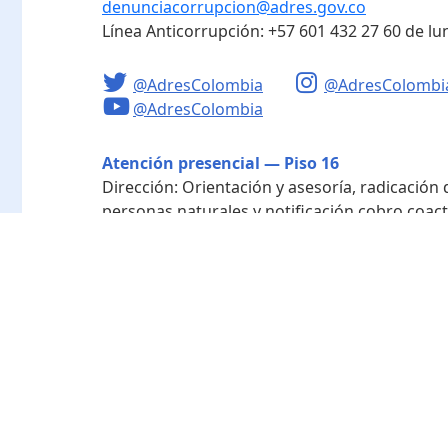
denunciacorrupcion@adres.gov.co
Línea Anticorrupción:
+57 601 432 27 60
de lu
@AdresColombia
@AdresColombi
@AdresColombia
Atención presencial — Piso 16
Dirección:
Orientación y asesoría, radicación
personas naturales y notificación cobro coact
Horario de atención:
Lunes a viernes de 8:00 a
Radicación - Piso 10
Dirección:
Radicación de documentos y corres
Horario de atención:
Lunes a viernes de 8:00 a
Directorio de funcionarios
Nuestra entidad
Mapa del sitio
Término