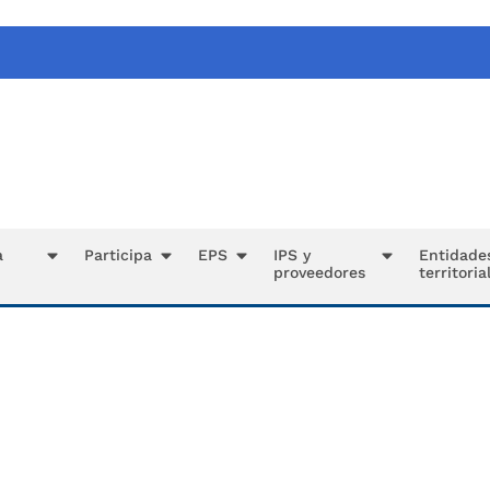
a
Participa
EPS
IPS y
Entidade
proveedores
territoria