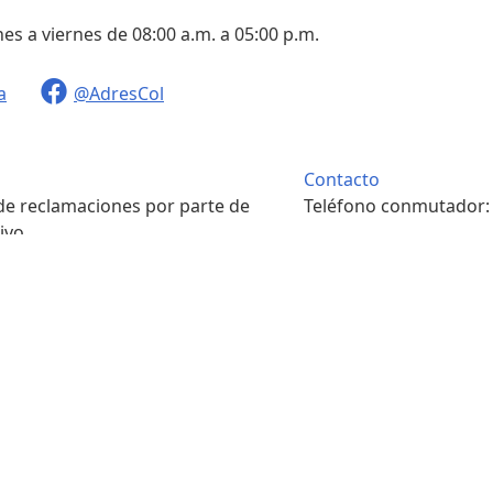
nes a viernes de 08:00 a.m. a 05:00 p.m.
a
@AdresCol
Contacto
 de reclamaciones por parte de
Teléfono conmutador
ivo.
. m. a 4:00 p. m.
Contacto
pondencia física.
Teléfono conmutador
. m. a 4:00 p. m.
7422208
s y condiciones
Portal ciudadano
Sala de prensa