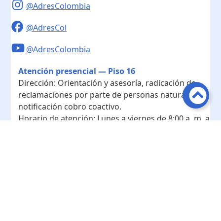
@AdresColombia
@AdresCol
@AdresColombia
Atención presencial — Piso 16
Dirección:
Orientación y asesoría, radicación de
reclamaciones por parte de personas naturales y
notificación cobro coactivo.
Horario de atención:
Lunes a viernes de 8:00 a. m. a
4:00 p. m.
Contacto
Teléfono conmutador:
+ 57 601- 7422208
Radicación - Piso 10
Dirección:
Radicación de documentos y
correspondencia física.
Horario de atención:
Lunes a viernes de 8:00 a. m. a