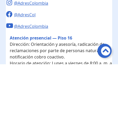
@AdresColombia
@AdresCol
@AdresColombia
Atención presencial — Piso 16
Dirección:
Orientación y asesoría, radicación de
reclamaciones por parte de personas naturales y
notificación cobro coactivo.
Horario de atención:
Lunes a viernes de 8:00 a. m. a
4:00 p. m.
Contacto
Teléfono conmutador:
+ 57 601- 7422208
Radicación - Piso 10
Dirección:
Radicación de documentos y
correspondencia física.
Horario de atención:
Lunes a viernes de 8:00 a. m. a