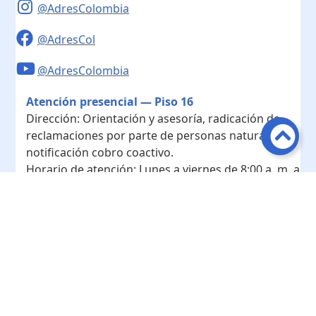
@AdresColombia
@AdresCol
@AdresColombia
Atención presencial — Piso 16
Dirección:
Orientación y asesoría, radicación de
reclamaciones por parte de personas naturales y
notificación cobro coactivo.
Horario de atención:
Lunes a viernes de 8:00 a. m. a
4:00 p. m.
Contacto
Teléfono conmutador:
+ 57 601- 7422208
Radicación - Piso 10
Dirección:
Radicación de documentos y
correspondencia física.
Horario de atención:
Lunes a viernes de 8:00 a. m. a