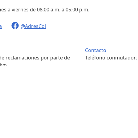
nes a viernes de 08:00 a.m. a 05:00 p.m.
a
@AdresCol
Contacto
 de reclamaciones por parte de
Teléfono conmutador
ivo.
. m. a 4:00 p. m.
Contacto
pondencia física.
Teléfono conmutador
. m. a 4:00 p. m.
7422208
s y condiciones
Portal ciudadano
Sala de prensa