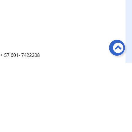
:
+ 57 601- 7422208
:
Línea de atención telefónica en Bogotá ​+ 57 601-