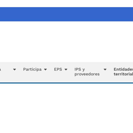
a
Participa
EPS
IPS y
Entidade
proveedores
territoria