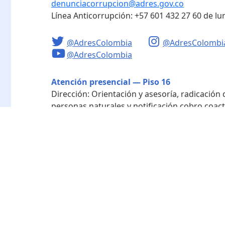
denunciacorrupcion@adres.gov.co
Línea Anticorrupción:
+57 601 432 27 60
de lu
@AdresColombia
@AdresColombi
@AdresColombia
Atención presencial — Piso 16
Dirección:
Orientación y asesoría, radicación
personas naturales y notificación cobro coact
Horario de atención:
Lunes a viernes de 8:00 a
Radicación - Piso 10
Dirección:
Radicación de documentos y corres
Horario de atención:
Lunes a viernes de 8:00 a
Directorio de funcionarios
Nuestra entidad
Mapa del sitio
Término