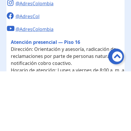
@AdresColombia
@AdresCol
@AdresColombia
Atención presencial — Piso 16
Dirección:
Orientación y asesoría, radicación de
reclamaciones por parte de personas naturales y
notificación cobro coactivo.
Horario de atención:
Lunes a viernes de 8:00 a. m. a
4:00 p. m.
Contacto
Teléfono conmutador:
+ 57 601- 7422208
Radicación - Piso 10
Dirección:
Radicación de documentos y
correspondencia física.
Horario de atención:
Lunes a viernes de 8:00 a. m. a