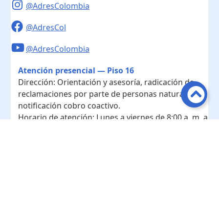
@AdresColombia
@AdresCol
@AdresColombia
Atención presencial — Piso 16
Dirección:
Orientación y asesoría, radicación de
reclamaciones por parte de personas naturales y
notificación cobro coactivo.
Horario de atención:
Lunes a viernes de 8:00 a. m. a
4:00 p. m.
Contacto
Teléfono conmutador:
+ 57 601- 7422208
Radicación - Piso 10
Dirección:
Radicación de documentos y
correspondencia física.
Horario de atención:
Lunes a viernes de 8:00 a. m. a