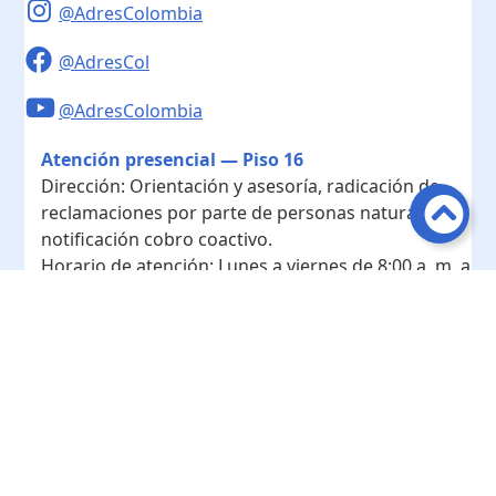
@AdresColombia
@AdresCol
@AdresColombia
Atención presencial — Piso 16
Dirección:
Orientación y asesoría, radicación de
reclamaciones por parte de personas naturales y
notificación cobro coactivo.
Horario de atención:
Lunes a viernes de 8:00 a. m. a
4:00 p. m.
Contacto
Teléfono conmutador:
+ 57 601- 7422208
Radicación - Piso 10
Dirección:
Radicación de documentos y
correspondencia física.
Horario de atención:
Lunes a viernes de 8:00 a. m. a