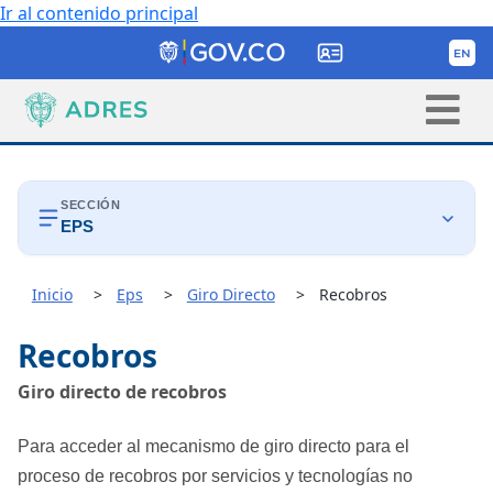
Ir al contenido principal
SECCIÓN
EPS

Inicio
Eps
Giro Directo
Recobros
Procesos
Recobros

Reconocimiento COVID-19
Giro directo de recobros

Giro Directo
Para acceder al mecanismo de giro directo para el
Normativa
proceso de recobros por servicios y tecnologías no