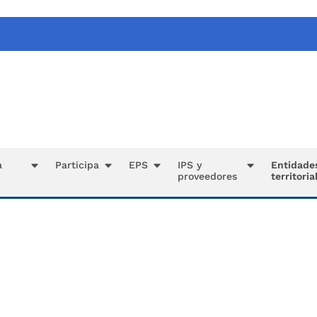
a
Participa
EPS
IPS y
Entidade
proveedores
territoria