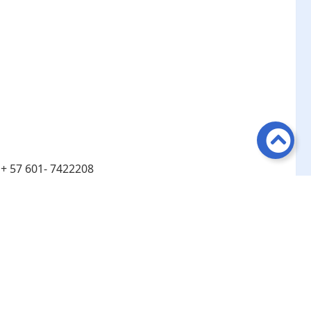
:
+ 57 601- 7422208
:
Línea de atención telefónica en Bogotá ​+ 57 601-