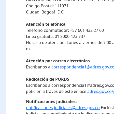
Código Postal:
111071
Ciudad:
Bogotá, D.C.
Atención telefónica
Teléfono conmutador:
+57 601 432 27 60
Línea gratuita:
01 8000 423 737
Horario de atención:
Lunes a viernes de 7:00 a
m.
Atención por correo electrónico
Escríbanos a
correspondencia1@adres.gov.c
Radicación de PQRDS
Escríbanos a correspondencia1@adres.gov.co
petición a través de este enlace
adres.gov.co/
Notificaciones judiciales:
notificaciones.judiciales@adres.gov.co
Exclus
judicial, en cumplimiento de lo dispuesto en el