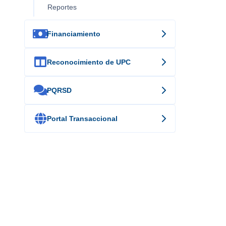
Reportes

Financiamiento

Reconocimiento de UPC

PQRSD

Portal Transaccional