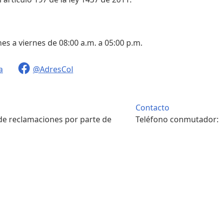
nes a viernes de 08:00 a.m. a 05:00 p.m.
a
@AdresCol
Contacto
 de reclamaciones por parte de
Teléfono conmutador
ivo.
. m. a 4:00 p. m.
Contacto
pondencia física.
Teléfono conmutador
. m. a 4:00 p. m.
7422208