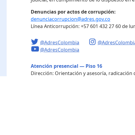
Denuncias por actos de corrupción:
denunciacorrupcion@adres.gov.co
Línea Anticorrupción:
+57 601 432 27 60
de lu
@AdresColombia
@AdresColombi
@AdresColombia
Atención presencial — Piso 16
Dirección:
Orientación y asesoría, radicación
personas naturales y notificación cobro coact
Horario de atención:
Lunes a viernes de 8:00 a
Radicación - Piso 10
Dirección:
Radicación de documentos y corres
Horario de atención:
Lunes a viernes de 8:00 a
Directorio de funcionarios