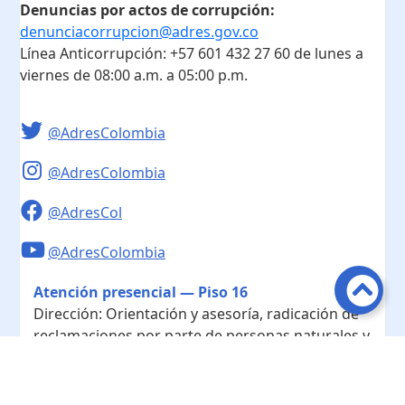
Denuncias por actos de corrupción:
denunciacorrupcion@adres.gov.co
Línea Anticorrupción:
+57 601 432 27 60
de lunes a
viernes de 08:00 a.m. a 05:00 p.m.
@AdresColombia
@AdresColombia
@AdresCol
@AdresColombia
Atención presencial — Piso 16
Dirección:
Orientación y asesoría, radicación de
reclamaciones por parte de personas naturales y
notificación cobro coactivo.
Horario de atención:
Lunes a viernes de 8:00 a. m. a
4:00 p. m.