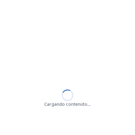

Carta de trato digno al ciudadano

Protección de datos personales

Portafolio de servicios

Manual de servicio al ciudadano

Centro especializado de servicio al ciudadano

ADRES en lenguas nativas y lengua de señas
Cargando contenido…

Guía de usuario de Trámites y Servicios
Encuesta de Percepción de Trámites y Otros