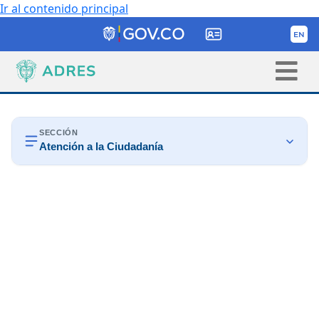
Ir al contenido principal
SECCIÓN
Atención a la Ciudadanía

PQRSD

Canales de contacto

Preguntas frecuentes

Glosario