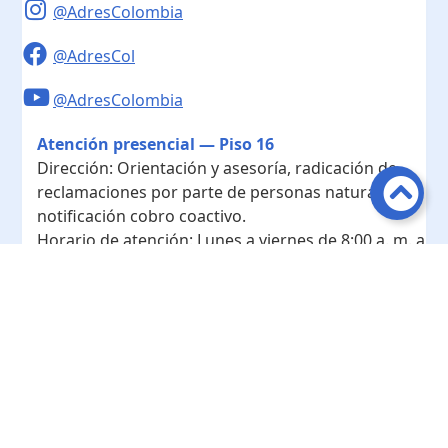
@AdresColombia
@AdresCol
@AdresColombia
Atención presencial — Piso 16
Dirección:
Orientación y asesoría, radicación de
reclamaciones por parte de personas naturales y
notificación cobro coactivo.
Horario de atención:
Lunes a viernes de 8:00 a. m. a
4:00 p. m.
Contacto
Teléfono conmutador:
+ 57 601- 7422208
Radicación - Piso 10
Dirección:
Radicación de documentos y
correspondencia física.
Horario de atención:
Lunes a viernes de 8:00 a. m. a