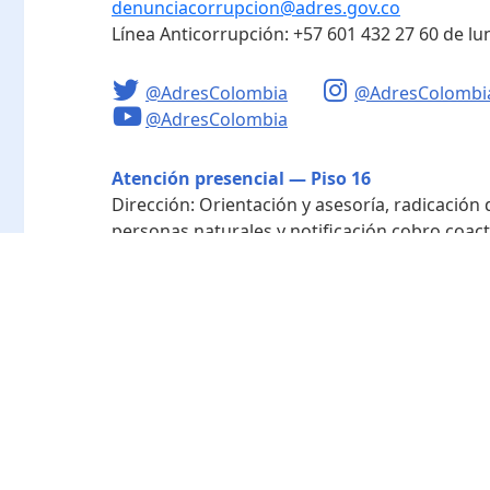
denunciacorrupcion@adres.gov.co
Línea Anticorrupción:
+57 601 432 27 60
de lu
@AdresColombia
@AdresColombi
@AdresColombia
Atención presencial — Piso 16
Dirección:
Orientación y asesoría, radicación
personas naturales y notificación cobro coact
Horario de atención:
Lunes a viernes de 8:00 a
Radicación - Piso 10
Dirección:
Radicación de documentos y corres
Horario de atención:
Lunes a viernes de 8:00 a
Directorio de funcionarios
Nuestra entidad
Mapa del sitio
Término