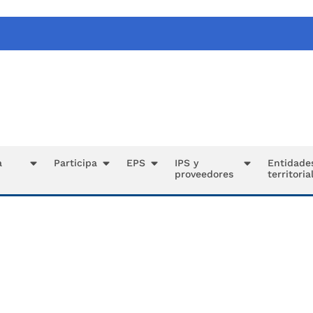
a
Participa
EPS
IPS y
Entidade
proveedores
territoria