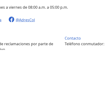
nes a viernes de 08:00 a.m. a 05:00 p.m.
a
@AdresCol
Contacto
 de reclamaciones por parte de
Teléfono conmutador
ivo.
. m. a 4:00 p. m.
Contacto
pondencia física.
Teléfono conmutador
. m. a 4:00 p. m.
7422208
s y condiciones
Portal ciudadano
Sala de prensa