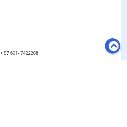
:
+ 57 601- 7422208
:
Línea de atención telefónica en Bogotá ​+ 57 601-