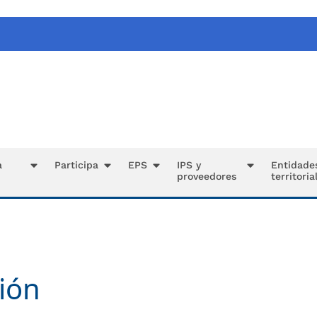
a
Participa
EPS
IPS y
Entidade
proveedores
territoria
ión