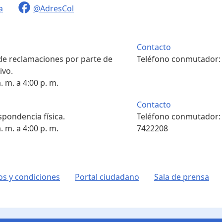
a
@AdresCol
Contacto
 de reclamaciones por parte de
Teléfono conmutador
ivo.
. m. a 4:00 p. m.
Contacto
pondencia física.
Teléfono conmutador
. m. a 4:00 p. m.
7422208
s y condiciones
Portal ciudadano
Sala de prensa