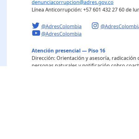
denunciacorrupcion@adres.gov.co
Línea Anticorrupción:
+57 601 432 27 60
de lu
@AdresColombia
@AdresColombi
@AdresColombia
Atención presencial — Piso 16
Dirección:
Orientación y asesoría, radicación
personas naturales y notificación cobro coact
Horario de atención:
Lunes a viernes de 8:00 a
Radicación - Piso 10
Dirección:
Radicación de documentos y corres
Horario de atención:
Lunes a viernes de 8:00 a
Directorio de funcionarios
Nuestra entidad
Mapa del sitio
Término