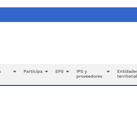
a
Participa
EPS
IPS y
Entidade
proveedores
territoria