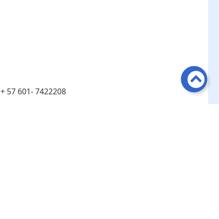
:
+ 57 601- 7422208
:
Línea de atención telefónica en Bogotá ​+ 57 601-