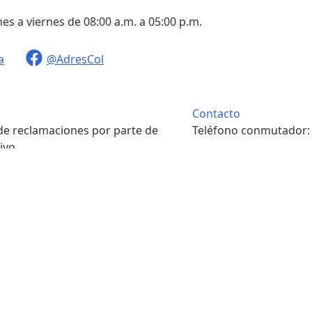
nes a viernes de 08:00 a.m. a 05:00 p.m.
a
@AdresCol
Contacto
 de reclamaciones por parte de
Teléfono conmutador
ivo.
. m. a 4:00 p. m.
Contacto
pondencia física.
Teléfono conmutador
. m. a 4:00 p. m.
7422208
s y condiciones
Portal ciudadano
Sala de prensa