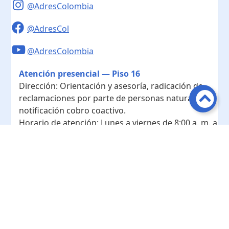
@AdresColombia
@AdresCol
@AdresColombia
Atención presencial — Piso 16
Dirección:
Orientación y asesoría, radicación de
reclamaciones por parte de personas naturales y
notificación cobro coactivo.
Horario de atención:
Lunes a viernes de 8:00 a. m. a
4:00 p. m.
Contacto
Teléfono conmutador:
+ 57 601- 7422208
Radicación - Piso 10
Dirección:
Radicación de documentos y
correspondencia física.
Horario de atención:
Lunes a viernes de 8:00 a. m. a