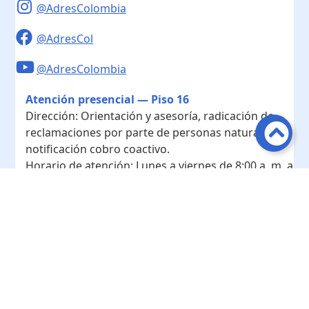
@AdresColombia
@AdresCol
@AdresColombia
Atención presencial — Piso 16
Dirección:
Orientación y asesoría, radicación de
reclamaciones por parte de personas naturales y
notificación cobro coactivo.
Horario de atención:
Lunes a viernes de 8:00 a. m. a
4:00 p. m.
Contacto
Teléfono conmutador:
+ 57 601- 7422208
Radicación - Piso 10
Dirección:
Radicación de documentos y
correspondencia física.
Horario de atención:
Lunes a viernes de 8:00 a. m. a