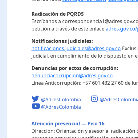
Radicación de PQRDS
Escríbanos a correspondencia1@adres.gov.co
petición a través de este enlace
adres.gov.co/
Notificaciones judiciales:
notificaciones.judiciales@adres.gov.co
Exclus
judicial, en cumplimiento de lo dispuesto en el
Denuncias por actos de corrupción:
denunciacorrupcion@adres.gov.co
Línea Anticorrupción:
+57 601 432 27 60
de lu
@AdresColombia
@AdresColombi
@AdresColombia
Atención presencial — Piso 16
Dirección:
Orientación y asesoría, radicación