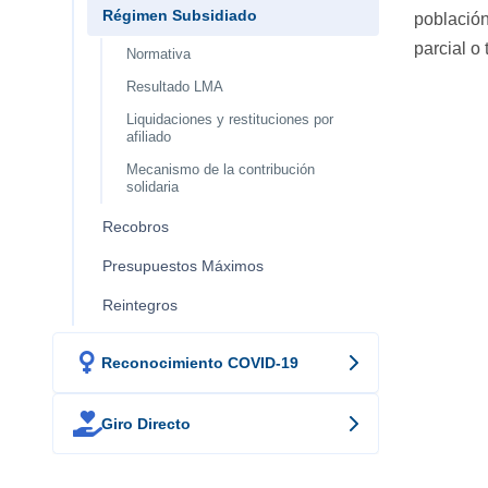
Régimen Subsidiado
población
parcial o 
Normativa
Resultado LMA
Liquidaciones y restituciones por
afiliado
Mecanismo de la contribución
solidaria
Recobros
Presupuestos Máximos
Reintegros

Reconocimiento COVID-19

Giro Directo