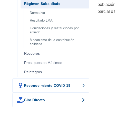
Régimen Subsidiado
población
parcial o 
Normativa
Resultado LMA
Liquidaciones y restituciones por
afiliado
Mecanismo de la contribución
solidaria
Recobros
Presupuestos Máximos
Reintegros

Reconocimiento COVID-19

Giro Directo