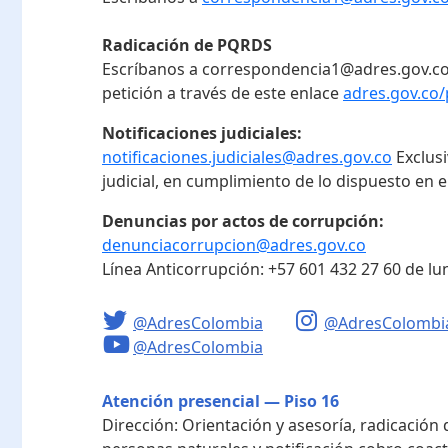
Radicación de PQRDS
Escríbanos a correspondencia1@adres.gov.co
petición a través de este enlace
adres.gov.co/
Notificaciones judiciales:
notificaciones.judiciales@adres.gov.co
Exclus
judicial, en cumplimiento de lo dispuesto en el
Denuncias por actos de corrupción:
denunciacorrupcion@adres.gov.co
Línea Anticorrupción:
+57 601 432 27 60
de lu
@AdresColombia
@AdresColombi
@AdresColombia
Atención presencial — Piso 16
Dirección:
Orientación y asesoría, radicación