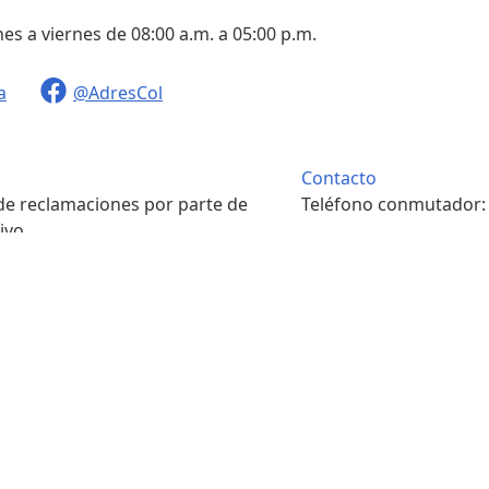
nes a viernes de 08:00 a.m. a 05:00 p.m.
a
@AdresCol
Contacto
 de reclamaciones por parte de
Teléfono conmutador
ivo.
. m. a 4:00 p. m.
Contacto
pondencia física.
Teléfono conmutador
. m. a 4:00 p. m.
7422208
s y condiciones
Portal ciudadano
Sala de prensa