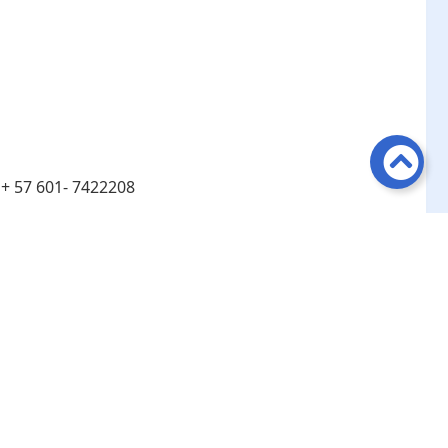
:
+ 57 601- 7422208
:
Línea de atención telefónica en Bogotá ​+ 57 601-