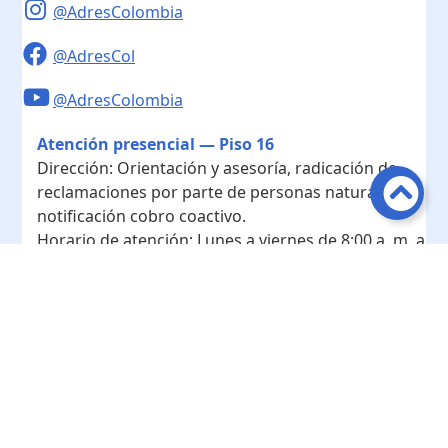
@AdresColombia
@AdresCol
@AdresColombia
Atención presencial — Piso 16
Dirección:
Orientación y asesoría, radicación de
reclamaciones por parte de personas naturales y
notificación cobro coactivo.
Horario de atención:
Lunes a viernes de 8:00 a. m. a
4:00 p. m.
Contacto
Teléfono conmutador:
+ 57 601- 7422208
Radicación - Piso 10
Dirección:
Radicación de documentos y
correspondencia física.
Horario de atención:
Lunes a viernes de 8:00 a. m. a