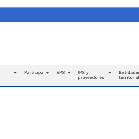
a
Participa
EPS
IPS y
Entidade
proveedores
territoria