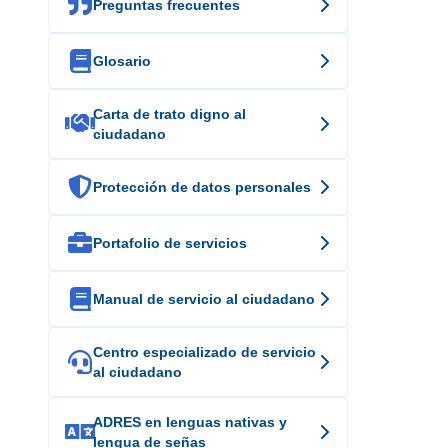

Preguntas frecuentes

Glosario
Carta de trato digno al

ciudadano

Protección de datos personales

Portafolio de servicios

Manual de servicio al ciudadano
Centro especializado de servicio

al ciudadano
ADRES en lenguas nativas y

lengua de señas