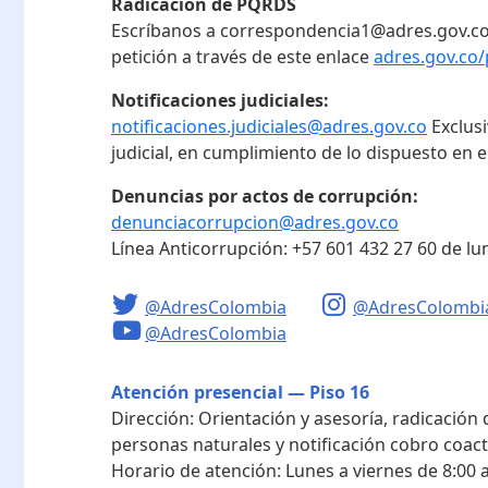
Radicación de PQRDS
Escríbanos a correspondencia1@adres.gov.co
petición a través de este enlace
adres.gov.co/
Notificaciones judiciales:
notificaciones.judiciales@adres.gov.co
Exclus
judicial, en cumplimiento de lo dispuesto en el
Denuncias por actos de corrupción:
denunciacorrupcion@adres.gov.co
Línea Anticorrupción:
+57 601 432 27 60
de lu
@AdresColombia
@AdresColombi
@AdresColombia
Atención presencial — Piso 16
Dirección:
Orientación y asesoría, radicación
personas naturales y notificación cobro coact
Horario de atención:
Lunes a viernes de 8:00 a