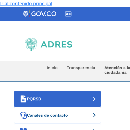
Ir al contenido principal
ADRES
Inicio
Transparencia
Atención a l
ciudadanía

PQRSD

Canales de contacto