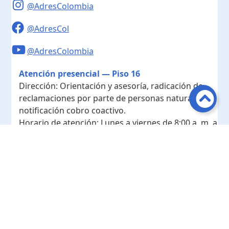
@AdresColombia
@AdresCol
@AdresColombia
Atención presencial — Piso 16
Dirección:
Orientación y asesoría, radicación de
reclamaciones por parte de personas naturales y
notificación cobro coactivo.
Horario de atención:
Lunes a viernes de 8:00 a. m. a
4:00 p. m.
Contacto
Teléfono conmutador:
+ 57 601- 7422208
Radicación - Piso 10
Dirección:
Radicación de documentos y
correspondencia física.
Horario de atención:
Lunes a viernes de 8:00 a. m. a