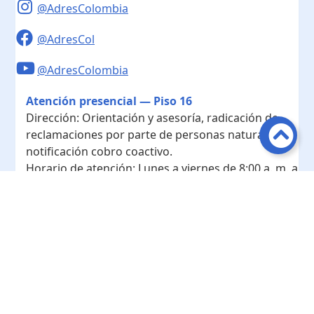
@AdresColombia
@AdresCol
@AdresColombia
Atención presencial — Piso 16
Dirección:
Orientación y asesoría, radicación de
reclamaciones por parte de personas naturales y
notificación cobro coactivo.
Horario de atención:
Lunes a viernes de 8:00 a. m. a
4:00 p. m.
Contacto
Teléfono conmutador:
+ 57 601- 7422208
Radicación - Piso 10
Dirección:
Radicación de documentos y
correspondencia física.
Horario de atención:
Lunes a viernes de 8:00 a. m. a