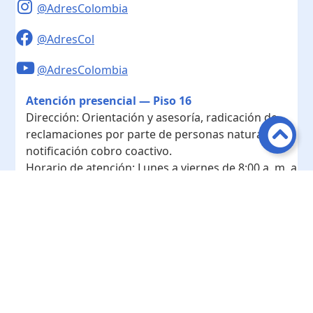
@AdresColombia
@AdresCol
@AdresColombia
Atención presencial — Piso 16
Dirección:
Orientación y asesoría, radicación de
reclamaciones por parte de personas naturales y
notificación cobro coactivo.
Horario de atención:
Lunes a viernes de 8:00 a. m. a
4:00 p. m.
Contacto
Teléfono conmutador:
+ 57 601- 7422208
Radicación - Piso 10
Dirección:
Radicación de documentos y
correspondencia física.
Horario de atención:
Lunes a viernes de 8:00 a. m. a