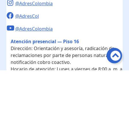
@AdresColombia
@AdresCol
@AdresColombia
Atención presencial — Piso 16
Dirección:
Orientación y asesoría, radicación de
reclamaciones por parte de personas naturales y
notificación cobro coactivo.
Horario de atención:
Lunes a viernes de 8:00 a. m. a
4:00 p. m.
Contacto
Teléfono conmutador:
+ 57 601- 7422208
Radicación - Piso 10
Dirección:
Radicación de documentos y
correspondencia física.
Horario de atención:
Lunes a viernes de 8:00 a. m. a