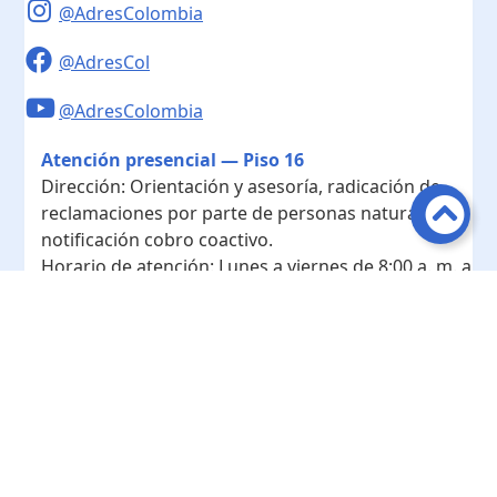
@AdresColombia
@AdresCol
@AdresColombia
Atención presencial — Piso 16
Dirección:
Orientación y asesoría, radicación de
reclamaciones por parte de personas naturales y
notificación cobro coactivo.
Horario de atención:
Lunes a viernes de 8:00 a. m. a
4:00 p. m.
Contacto
Teléfono conmutador:
+ 57 601- 7422208
Radicación - Piso 10
Dirección:
Radicación de documentos y
correspondencia física.
Horario de atención:
Lunes a viernes de 8:00 a. m. a