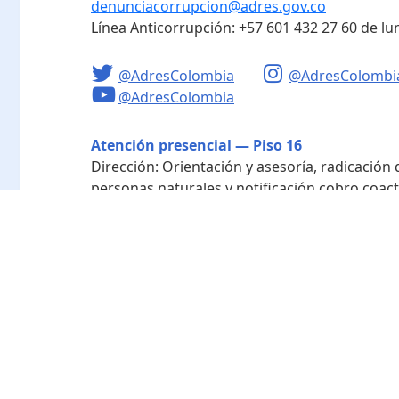
denunciacorrupcion@adres.gov.co
Línea Anticorrupción:
+57 601 432 27 60
de lu
@AdresColombia
@AdresColombi
@AdresColombia
Atención presencial — Piso 16
Dirección:
Orientación y asesoría, radicación
personas naturales y notificación cobro coact
Horario de atención:
Lunes a viernes de 8:00 a
Radicación - Piso 10
Dirección:
Radicación de documentos y corres
Horario de atención:
Lunes a viernes de 8:00 a
Directorio de funcionarios
Nuestra entidad
Mapa del sitio
Término