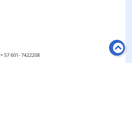
:
+ 57 601- 7422208
:
Línea de atención telefónica en Bogotá ​+ 57 601-