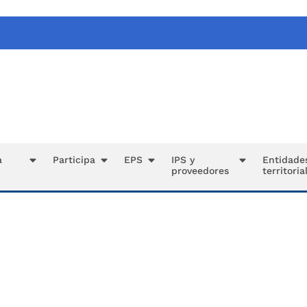
a
Participa
EPS
IPS y
Entidade
proveedores
territoria