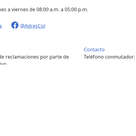
nes a viernes de 08:00 a.m. a 05:00 p.m.
a
@AdresCol
Contacto
 de reclamaciones por parte de
Teléfono conmutador
ivo.
. m. a 4:00 p. m.
Contacto
pondencia física.
Teléfono conmutador
. m. a 4:00 p. m.
7422208
s y condiciones
Portal ciudadano
Sala de prensa