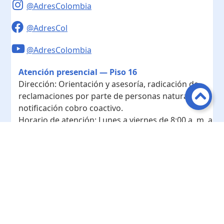
@AdresColombia
@AdresCol
@AdresColombia
Atención presencial — Piso 16
Dirección:
Orientación y asesoría, radicación de
reclamaciones por parte de personas naturales y
notificación cobro coactivo.
Horario de atención:
Lunes a viernes de 8:00 a. m. a
4:00 p. m.
Contacto
Teléfono conmutador:
+ 57 601- 7422208
Radicación - Piso 10
Dirección:
Radicación de documentos y
correspondencia física.
Horario de atención:
Lunes a viernes de 8:00 a. m. a