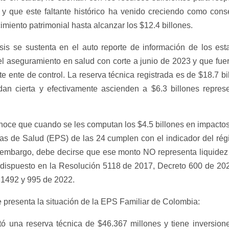
y que este faltante histórico ha venido creciendo como cons
cimiento patrimonial hasta alcanzar los $12.4 billones.
isis se sustenta en el auto reporte de información de los est
l aseguramiento en salud con corte a junio de 2023 y que fue
 ente de control. La reserva técnica registrada es de $18.7 bi
ldan cierta y efectivamente ascienden a $6.3 billones repres
onoce que cuando se les computan los $4.5 billones en impactos 
s de Salud (EPS) de las 24 cumplen con el indicador del rég
n embargo, debe decirse que ese monto NO representa liquidez
 dispuesto en la Resolución 5118 de 2017, Decreto 600 de 202
 1492 y 995 de 2022.
se presenta la situación de la EPS Familiar de Colombia:
ó una reserva técnica de $46.367 millones y tiene inversion