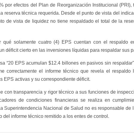
% por efectos del Plan de Reorganización Institucional (PRI), 
a reserva técnica requerida. Desde el punto de vista del indic
o de vista de liquidez no tiene respaldado el total de la reser
or qué solamente cuatro (4) EPS cuentan con el respaldo e
n déficit cierto en las inversiones líquidas para respaldar sus p
a “20 EPS acumulan $12.4 billones en pasivos sin respaldar"
e correctamente el informe técnico que revela el respaldo l
as EPS activas y su correspondiente déficit.
con transparencia y rigor técnico a sus funciones de inspecció
icadores de condiciones financieras se realiza en cumplimi
. La Superintendencia Nacional de Salud no es responsable de l
 del informe técnico remitido a los entes de control.