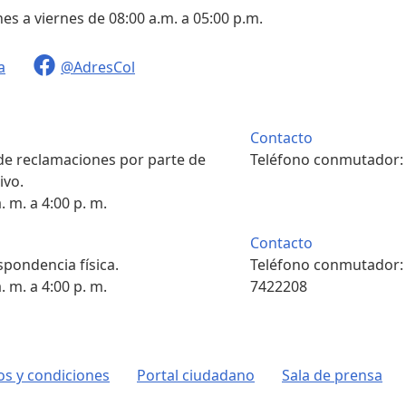
nes a viernes de 08:00 a.m. a 05:00 p.m.
a
@AdresCol
Contacto
 de reclamaciones por parte de
Teléfono conmutador
ivo.
. m. a 4:00 p. m.
Contacto
pondencia física.
Teléfono conmutador
. m. a 4:00 p. m.
7422208
s y condiciones
Portal ciudadano
Sala de prensa