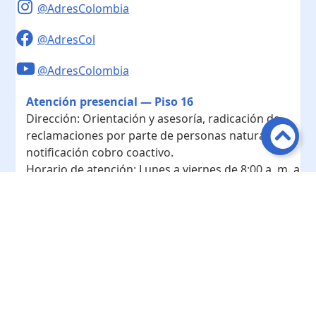
@AdresColombia
@AdresCol
@AdresColombia
Atención presencial — Piso 16
Dirección:
Orientación y asesoría, radicación de
reclamaciones por parte de personas naturales y
notificación cobro coactivo.
Horario de atención:
Lunes a viernes de 8:00 a. m. a
4:00 p. m.
Contacto
Teléfono conmutador:
+ 57 601- 7422208
Radicación - Piso 10
Dirección:
Radicación de documentos y
correspondencia física.
Horario de atención:
Lunes a viernes de 8:00 a. m. a