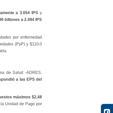
ctamente a
3.054 IPS
y
96 billones
a
2.494 IPS
cidades por enfermedad
medades (PyP) y $110.0
tela.
tema de Salud -ADRES,
espondió a las EPS del
uestos máximos
$2,48
e la Unidad de Pago por