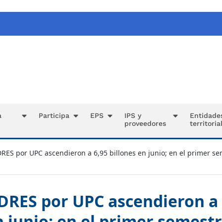
a
Participa
EPS
IPS y
Entidade
proveedores
territoria
RES por UPC ascendieron a 6,95 billones en junio; en el primer sem
DRES por UPC ascendieron a 
n junio; en el primer semestr