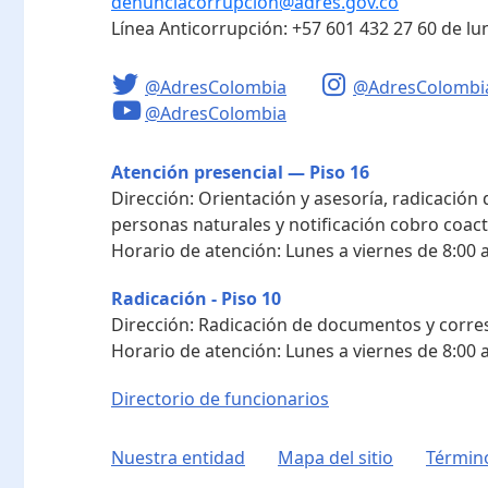
denunciacorrupcion@adres.gov.co
Línea Anticorrupción:
+57 601 432 27 60
de lu
@AdresColombia
@AdresColombi
@AdresColombia
Atención presencial — Piso 16
Dirección:
Orientación y asesoría, radicación
personas naturales y notificación cobro coact
Horario de atención:
Lunes a viernes de 8:00 a
Radicación - Piso 10
Dirección:
Radicación de documentos y corres
Horario de atención:
Lunes a viernes de 8:00 a
Directorio de funcionarios
Nuestra entidad
Mapa del sitio
Término