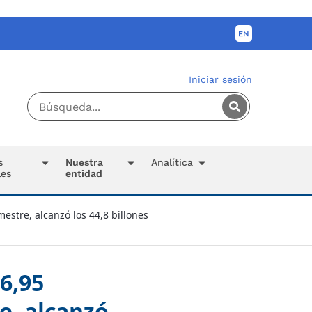
Iniciar sesión
s
Nuestra
Analítica
les
entidad
estre, alcanzó los 44,8 billones
6,95
e, alcanzó