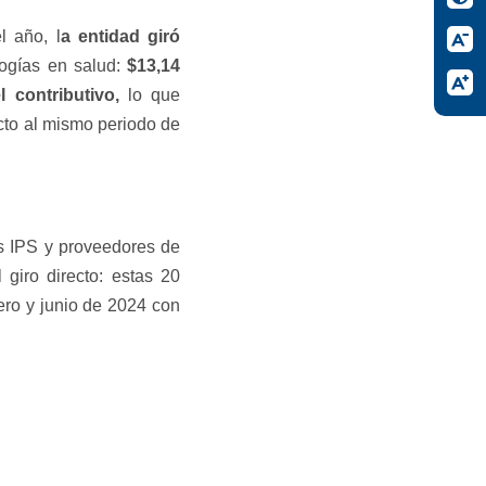
l año, l
a entidad giró
logías en salud:
$13,14
l contributivo
,
lo que
cto al mismo periodo de
s IPS y proveedores de
 giro directo: estas 20
nero y junio de 2024 con