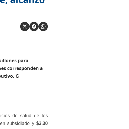
billones para
ones corresponden a
butivo. G
vicios de salud de los
men subsidiado y
$
3.30