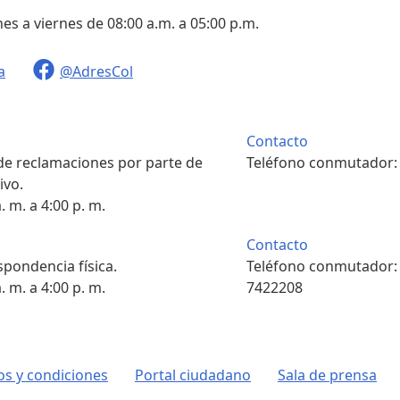
nes a viernes de 08:00 a.m. a 05:00 p.m.
a
@AdresCol
Contacto
 de reclamaciones por parte de
Teléfono conmutador
ivo.
. m. a 4:00 p. m.
Contacto
pondencia física.
Teléfono conmutador
. m. a 4:00 p. m.
7422208
s y condiciones
Portal ciudadano
Sala de prensa