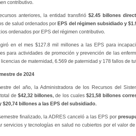
en contributivo.
cursos anteriores, la entidad transfirió
$2.45 billones dire
ios de salud ordenados por
EPS del régimen subsidiado
y
$
1.
cios ordenados por EPS del régimen contributivo.
 giró en el mes $127.8 mil millones a las EPS para incapa
ones para actividades de promoción y prevención de las enfer
 licencias de maternidad, 6.569 de paternidad y 178 fallos de tu
mestre de 2024
mestre del año, la Administradora de los Recursos del Sis
total de
$
42,32
billones
,
de los cuales
$21,58 billones corr
y $20,74 billones a las EPS del subsidiado.
 semestre finalizado, la ADRES canceló a las EPS por
presup
r servicios y tecnologías en salud no cubiertos por el valor d