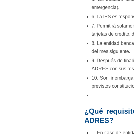
emergencia).
6. La IPS es respon
7. Permitirá solame
tarjetas de crédito, d
8. La entidad banca
del mes siguiente.
9. Después de ﬁnali
ADRES con sus resp
10. Son inembargab
previstos constituci
¿Qué requisit
ADRES?
1. En caso de entid