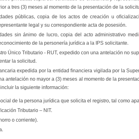
or a tres (3) meses al momento de la presentación de la solicit
dades públicas, copia de los actos de creación u oﬁcializac
presentante legal y su correspondiente acta de posesión.
dades sin ánimo de lucro, copia del acto administrativo medi
 reconocimiento de la personería jurídica a la IPS solicitante.
tro Único Tributario - RUT, expedido con una antelación no supe
tar la solicitud.
bancaria expedida por la entidad ﬁnanciera vigilada por la Sup
a antelación no mayor a (3) meses al momento de la presentació
incluir la siguiente información:
ocial de la persona jurídica que solicita el registro, tal como a
cación Tributario – NIT.
horro o corriente).
a.