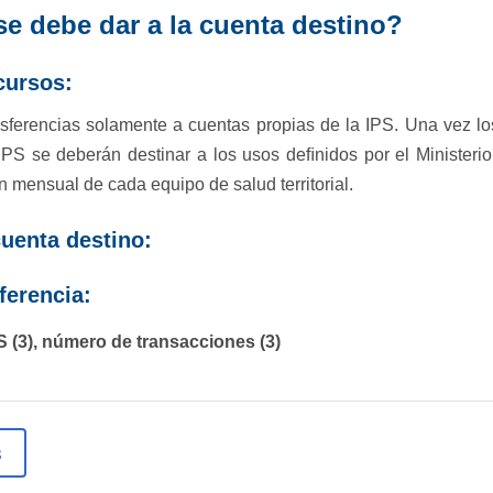
e debe dar a la cuenta destino?
ecursos:
nsferencias solamente a cuentas propias de la IPS. Una vez lo
IPS se deberán destinar a los usos deﬁnidos por el Ministeri
n mensual de cada equipo de salud territorial.
cuenta destino:
sferencia:
S
(3),
número
de
transacciones
(3)​
s