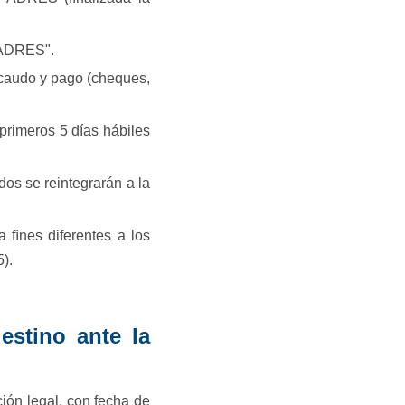
y ADRES".
ecaudo y pago (cheques,
primeros 5 días hábiles
os se reintegrarán a la
a ﬁnes diferentes a los
5).
estino ante la
ción legal, con fecha de