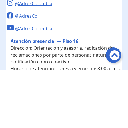
@AdresColombia
@AdresCol
@AdresColombia
Atención presencial — Piso 16
Dirección:
Orientación y asesoría, radicación de
reclamaciones por parte de personas naturales y
notificación cobro coactivo.
Horario de atención:
Lunes a viernes de 8:00 a. m. a
4:00 p. m.
Contacto
Teléfono conmutador:
+ 57 601- 7422208
Radicación - Piso 10
Dirección:
Radicación de documentos y
correspondencia física.
Horario de atención:
Lunes a viernes de 8:00 a. m. a