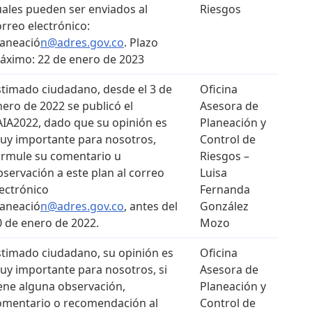
uales pueden ser enviados al
Riesgos
orreo electrónico:
laneació
n@adres.gov.co
. Plazo
áximo: 22 de enero de 2023
stimado ciudadano, desde el 3 de
Oficina
nero de 2022 se publicó el
Asesora de
AIA2022, dado que su opinión es
Planeación y
uy importante para nosotros,
Control de
ormule su comentario u
Riesgos –
bservación a este plan al correo
Luisa
lectrónico
Fernanda
laneació
n@adres.gov.co
, antes del
González
0 de enero de 2022.
Mozo
stimado ciudadano, su opinión es
Oficina
uy importante para nosotros, si
Asesora de
iene alguna observación,
Planeación y
omentario o recomendación al
Control de