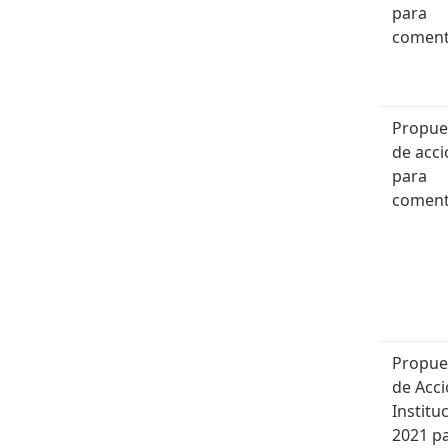
para
coment
Propue
de acci
para
coment
Propue
de Acc
Institu
2021 p