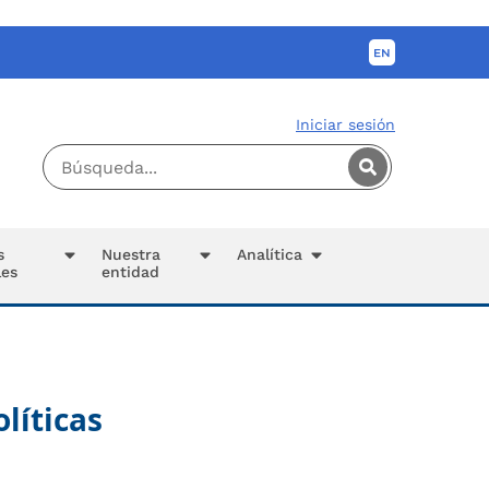
Iniciar sesión
s
Nuestra
Analítica
les
entidad
líticas