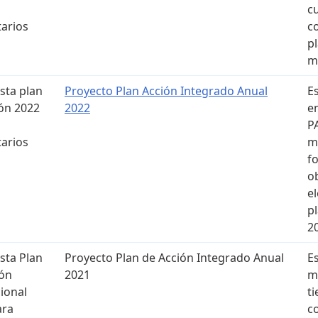
c
arios
c
p
m
sta plan
Proyecto Plan Acción Integrado Anual
E
ón 2022
2022
e
P
arios
m
f
o
e
p
2
sta Plan
Proyecto Plan de Acción Integrado Anual
E
ión
2021
m
cional
t
ara
c