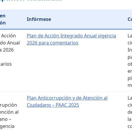
 en
Infórmese
C
ión
 Acción
Plan de Acción Integrado Anual vigencia
L
ado Anual
2026 para comentarios
c
a 2026
I
p
arios
o
e
p
m
Plan Anticorrupción y de Atención al
L
rrupción
Ciudadano – PAAC 2025
c
ención al
d
ano –
l
igencia
c