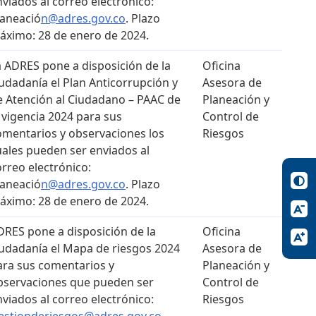
nviados al correo electrónico:
laneació
n@adres.gov.co
. Plazo
áximo: 28 de enero de 2024.
a ADRES pone a disposición de la
Oficina
iudadanía el Plan Anticorrupción y
Asesora de
e Atención al Ciudadano – PAAC de
Planeación y
a vigencia 2024 para sus
Control de
omentarios y observaciones los
Riesgos
uales pueden ser enviados al
orreo electrónico:
laneació
n@adres.gov.co
. Plazo
áximo: 28 de enero de 2024.
DRES pone a disposición de la
Oficina
iudadanía el Mapa de riesgos 2024
Asesora de
ara sus comentarios y
Planeación y
bservaciones que pueden ser
Control de
nviados al correo electrónico:
Riesgos
estionderiesgos@adres.gov.co
.