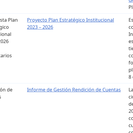
P
sta Plan
Proyecto Plan Estratégico Institucional
E
gico
2023 – 2026
c
cional
In
2026
e
t
arios
c
f
p
8
ión de
Informe de Gestión Rendición de Cuentas
L
s
c
d
2
c
c
c