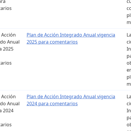
ara
c
arios
c
p
m
 Acción
Plan de Acción Integrado Anual vigencia
L
ado Anual
2025 para comentarios
c
a 2025
I
p
arios
o
e
p
m
 Acción
Plan de Acción Integrado Anual vigencia
L
ado Anual
2024 para comentarios
c
a 2024
I
p
arios
o