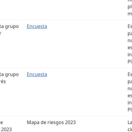
p
m
ta grupo
Encuesta
E
r
p
n
e
i
P
ta grupo
Encuesta
E
rés
p
n
e
i
P
de
Mapa de riesgos 2023
L
 2023
c