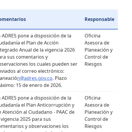
omentarios
Responsable
a ADRES pone a disposición de la
Oficina
iudadanía el Plan de Acción
Asesora de
ntegrado Anual de la vigencia 2026
Planeación y
ara sus comentarios y
Control de
bservaciones los cuales pueden ser
Riesgos
nviados al correo electrónico:
laneació
n@adres.gov.co
. Plazo
áximo: 15 de enero de 2026.
a ADRES pone a disposición de la
Oficina
iudadanía el Plan Anticorrupción y
Asesora de
e Atención al Ciudadano - PAAC de
Planeación y
a vigencia 2025 para sus
Control de
omentarios y observaciones los
Riesgos