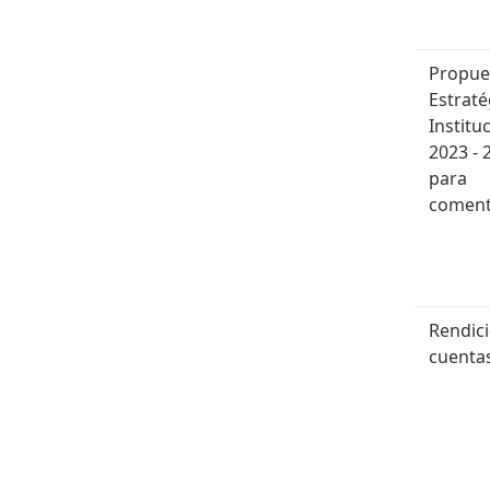
Propue
Estraté
Institu
2023 - 
para
coment
Rendic
cuenta