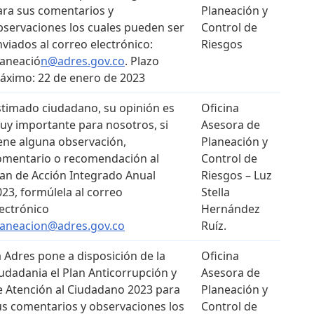
ara sus comentarios y
Planeación y
bservaciones los cuales pueden ser
Control de
nviados al correo electrónico:
Riesgos
laneació
n@adres.gov.co
. Plazo
áximo: 22 de enero de 2023
stimado ciudadano, su opinión es
Oficina
uy importante para nosotros, si
Asesora de
iene alguna observación,
Planeación y
omentario o recomendación al
Control de
lan de Acción Integrado Anual
Riesgos – Luz
023, formúlela al correo
Stella
lectrónico
Hernández
laneacion@adres.gov.co
Ruíz.
a Adres pone a disposición de la
Oficina
iudadania el Plan Anticorrupción y
Asesora de
e Atención al Ciudadano 2023 para
Planeación y
us comentarios y observaciones los
Control de