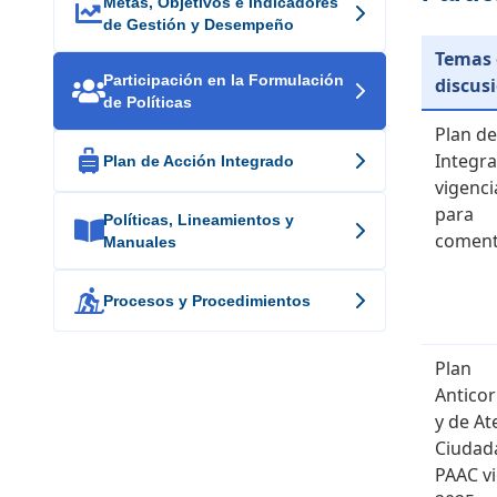
Metas, Objetivos e Indicadores

de Gestión y Desempeño
Temas
Participación en la Formulación
discus

de Políticas
Plan de

Integr
Plan de Acción Integrado
vigenci
para
Políticas, Lineamientos y

coment
Manuales

Procesos y Procedimientos
Plan
Antico
y de At
Ciudad
PAAC v