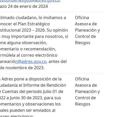
lazo 24 de enero de 2024
stimado ciudadano, lo invitamos a
Oficina
onocer el Plan Estratégico
Asesora de
stitucional 2023 – 2026. Su opinión
Planeación y
s muy importante para nosotros, si
Control de
iene alguna observación,
Riesgos
omentario o recomendación,
ormúlela al correo electrónico
laneació
n@adres.gov.co
. antes del
 de noviembre de 2023.
a Adres pone a disposición de la
Oficina
iudadanía el Informe de Rendición
Asesora de
e Cuentas del periodo Julio 01 de
Planeación y
022 a Junio 30 de 2023, para sus
Control de
omentarios y observaciones los
Riesgos
uales pueden ser enviados al
orreo electrónico: