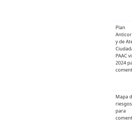
Plan
Antico
y de At
Ciudad
PAAC v
2024 p
coment
Mapa 
riesgos
para
coment