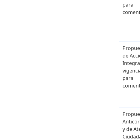
para
coment
Propue
de Acc
Integr
vigenci
para
coment
Propue
Antico
y de At
Ciudad