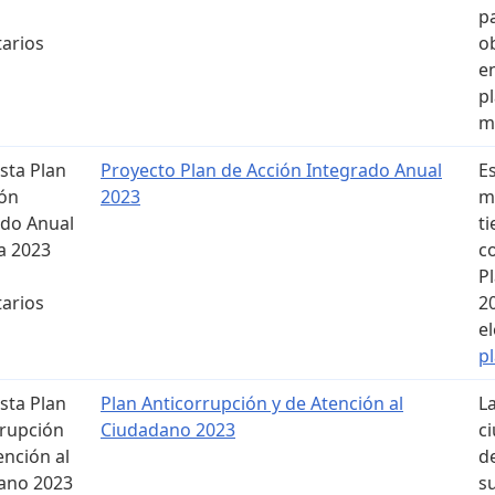
p
arios
o
e
p
m
sta Plan
Proyecto Plan de Acción Integrado Anual
E
ión
2023
m
ado Anual
t
a 2023
c
P
arios
2
e
p
sta Plan
Plan Anticorrupción y de Atención al
L
rrupción
Ciudadano 2023
c
ención al
d
ano 2023
s