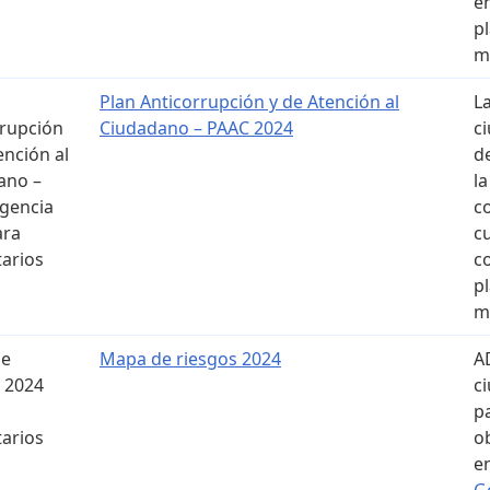
e
p
m
Plan Anticorrupción y de Atención al
L
rrupción
Ciudadano – PAAC 2024
c
ención al
d
ano –
l
igencia
c
ara
c
arios
c
p
m
de
Mapa de riesgos 2024
A
 2024
c
p
arios
o
e
G