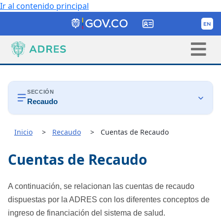
Ir al contenido principal
SECCIÓN
Recaudo

Inicio
Recaudo
Cuentas de Recaudo
Cuentas de Recaudo
Cuentas de Recaudo

Formatos de recaudo

A continuación, se relacionan las cuentas de recaudo
Caja de Herramientas
dispuestas por la ADRES con los diferentes conceptos de
ingreso de financiación del sistema de salud.

Normatividad