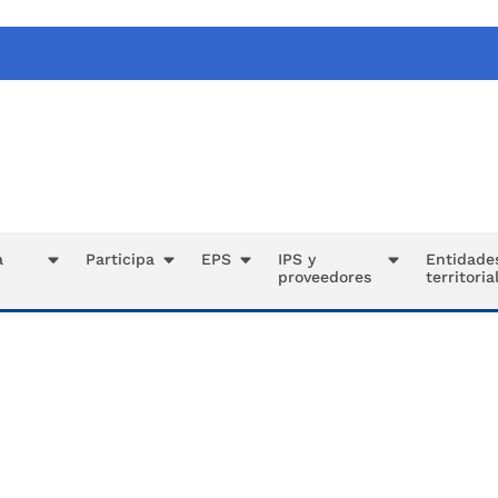
a
Participa
EPS
IPS y
Entidade
proveedores
territoria