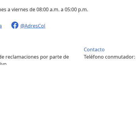
nes a viernes de 08:00 a.m. a 05:00 p.m.
a
@AdresCol
Contacto
 de reclamaciones por parte de
Teléfono conmutador
ivo.
. m. a 4:00 p. m.
Contacto
pondencia física.
Teléfono conmutador
. m. a 4:00 p. m.
7422208
s y condiciones
Portal ciudadano
Sala de prensa