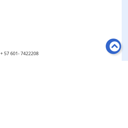
:
+ 57 601- 7422208
:
Línea de atención telefónica en Bogotá ​+ 57 601-