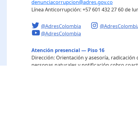
denunciacorrupcion@adres.gov.co
Línea Anticorrupción:
+57 601 432 27 60
de lu
@AdresColombia
@AdresColombi
@AdresColombia
Atención presencial — Piso 16
Dirección:
Orientación y asesoría, radicación
personas naturales y notificación cobro coact
Horario de atención:
Lunes a viernes de 8:00 a
Radicación - Piso 10
Dirección:
Radicación de documentos y corres
Horario de atención:
Lunes a viernes de 8:00 a
Directorio de funcionarios
Nuestra entidad
Mapa del sitio
Término