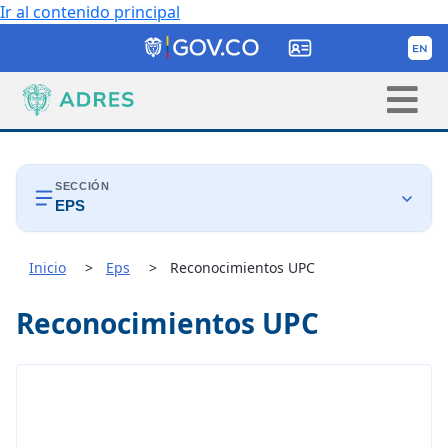
Ir al contenido principal
SECCIÓN
EPS

Inicio
Eps
Reconocimientos UPC
Procesos
Reconocimientos UPC

Reconocimiento COVID-19

Giro Directo