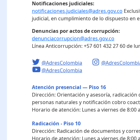
Notificaciones judiciales:
notificaciones.judiciales@adres.gov.co
Exclus
judicial, en cumplimiento de lo dispuesto en el
Denuncias por actos de corrupción:
denunciacorrupcion@adres.gov.co
Línea Anticorrupción:
+57 601 432 27 60
de lu
@AdresColombia
@AdresColombi
@AdresColombia
Atención presencial — Piso 16
Dirección:
Orientación y asesoría, radicación
personas naturales y notificación cobro coact
Horario de atención:
Lunes a viernes de 8:00 a
Radicación - Piso 10
Dirección:
Radicación de documentos y corres
Horario de atención:
Lunes a viernes de 8:00 a