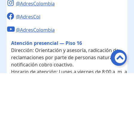
@AdresColombia
@AdresCol
@AdresColombia
Atención presencial — Piso 16
Dirección:
Orientación y asesoría, radicación de
reclamaciones por parte de personas naturales y
notificación cobro coactivo.
Horario de atención:
Lunes a viernes de 8:00 a. m. a
4:00 p. m.
Contacto
Teléfono conmutador:
+ 57 601- 7422208
Radicación - Piso 10
Dirección:
Radicación de documentos y
correspondencia física.
Horario de atención:
Lunes a viernes de 8:00 a. m. a