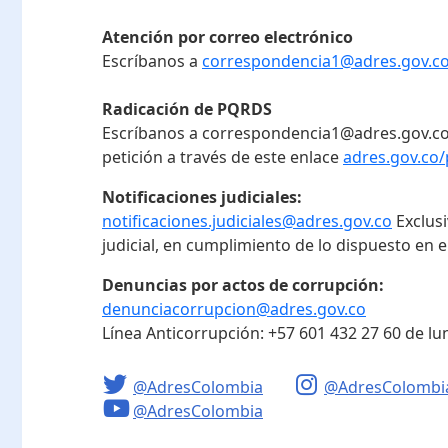
Atención por correo electrónico
Escríbanos a
correspondencia1@adres.gov.c
Radicación de PQRDS
Escríbanos a correspondencia1@adres.gov.co
petición a través de este enlace
adres.gov.co/
Notificaciones judiciales:
notificaciones.judiciales@adres.gov.co
Exclus
judicial, en cumplimiento de lo dispuesto en el
Denuncias por actos de corrupción:
denunciacorrupcion@adres.gov.co
Línea Anticorrupción:
+57 601 432 27 60
de lu
@AdresColombia
@AdresColombi
@AdresColombia