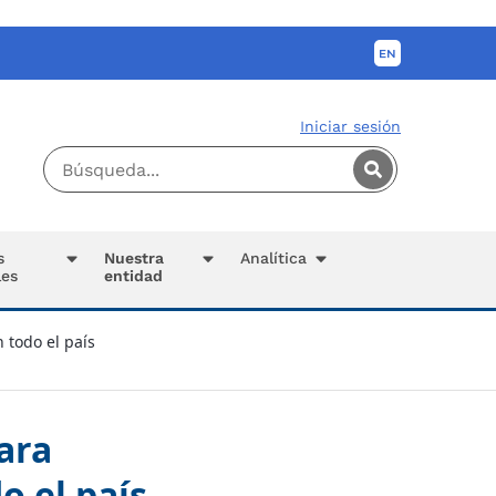
Iniciar sesión
s
Nuestra
Analítica
les
entidad
 todo el país
para
o el país