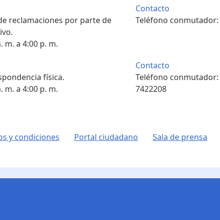
Contacto
 de reclamaciones por parte de
Teléfono conmutador
ivo.
. m. a 4:00 p. m.
Contacto
pondencia física.
Teléfono conmutador
. m. a 4:00 p. m.
7422208
s y condiciones
Portal ciudadano
Sala de prensa