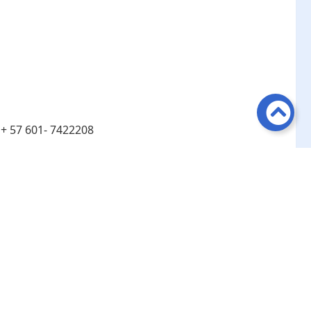
:
+ 57 601- 7422208
:
Línea de atención telefónica en Bogotá ​+ 57 601-