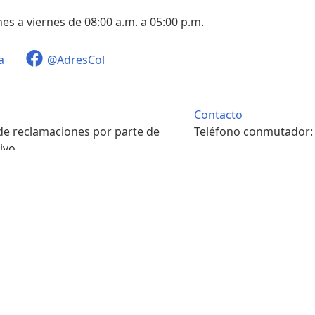
nes a viernes de 08:00 a.m. a 05:00 p.m.
a
@AdresCol
Contacto
 de reclamaciones por parte de
Teléfono conmutador
ivo.
. m. a 4:00 p. m.
Contacto
pondencia física.
Teléfono conmutador
. m. a 4:00 p. m.
7422208
s y condiciones
Portal ciudadano
Sala de prensa