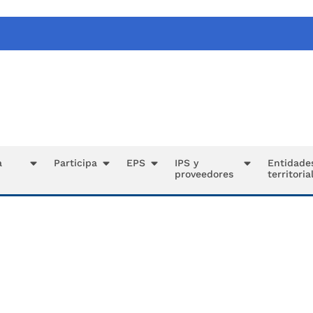
a
Participa
EPS
IPS y
Entidade
proveedores
territoria