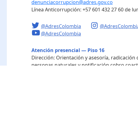
denunciacorrupcion@adres.gov.co
Línea Anticorrupción:
+57 601 432 27 60
de lu
@AdresColombia
@AdresColombi
@AdresColombia
Atención presencial — Piso 16
Dirección:
Orientación y asesoría, radicación
personas naturales y notificación cobro coact
Horario de atención:
Lunes a viernes de 8:00 a
Radicación - Piso 10
Dirección:
Radicación de documentos y corres
Horario de atención:
Lunes a viernes de 8:00 a
Directorio de funcionarios
Nuestra entidad
Mapa del sitio
Término