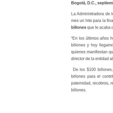
Bogotá, D.C., septiem
La Administradora de 
mes un hito para la fin
billones
que le acaba d
“En los últimos años h
billones y hoy llegam
quienes manifiestan qu
director de la entidad a
​ ​De los $100 billon
billones para el contr
paternidad, recobros, 
billones.