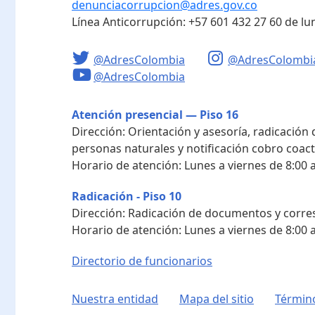
denunciacorrupcion@adres.gov.co
Línea Anticorrupción:
+57 601 432 27 60
de lu
@AdresColombia
@AdresColombi
@AdresColombia
Atención presencial — Piso 16
Dirección:
Orientación y asesoría, radicación
personas naturales y notificación cobro coact
Horario de atención:
Lunes a viernes de 8:00 a
Radicación - Piso 10
Dirección:
Radicación de documentos y corres
Horario de atención:
Lunes a viernes de 8:00 a
Directorio de funcionarios
Nuestra entidad
Mapa del sitio
Término