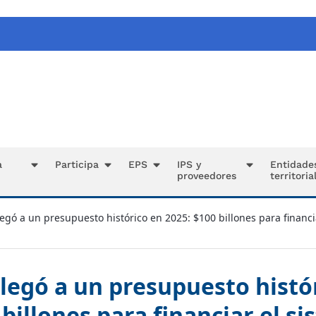
a
Participa
EPS
IPS y
Entidade
proveedores
territoria
egó a un presupuesto histórico en 2025: $100 billones para financi
legó a un presupuesto histó
 billones para financiar el s