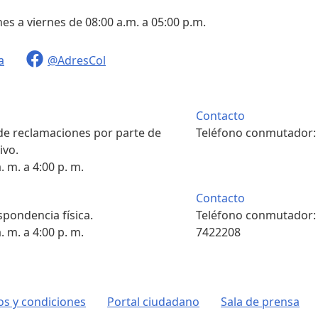
nes a viernes de 08:00 a.m. a 05:00 p.m.
a
@AdresCol
Contacto
 de reclamaciones por parte de
Teléfono conmutador
ivo.
. m. a 4:00 p. m.
Contacto
pondencia física.
Teléfono conmutador
. m. a 4:00 p. m.
7422208
s y condiciones
Portal ciudadano
Sala de prensa