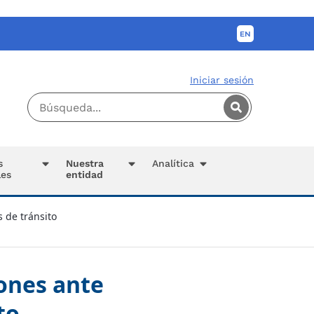
Iniciar sesión
s
Nuestra
Analítica
les
entidad
 de tránsito
iones ante
to