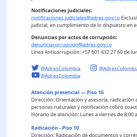
Notificaciones judiciales:
notificaciones.judiciales@adres.gov.co
Exclus
judicial, en cumplimiento de lo dispuesto en el
Denuncias por actos de corrupción:
denunciacorrupcion@adres.gov.co
Línea Anticorrupción:
+57 601 432 27 60
de lu
@AdresColombia
@AdresColombi
@AdresColombia
Atención presencial — Piso 16
Dirección:
Orientación y asesoría, radicación
personas naturales y notificación cobro coact
Horario de atención:
Lunes a viernes de 8:00 a
Radicación - Piso 10
Dirección:
Radicación de documentos y corres