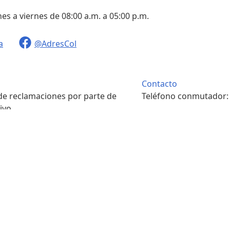
nes a viernes de 08:00 a.m. a 05:00 p.m.
a
@AdresCol
Contacto
 de reclamaciones por parte de
Teléfono conmutador
ivo.
. m. a 4:00 p. m.
Contacto
pondencia física.
Teléfono conmutador
. m. a 4:00 p. m.
7422208
s y condiciones
Portal ciudadano
Sala de prensa