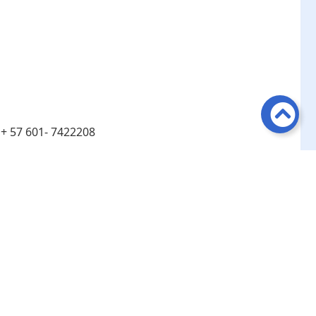
:
+ 57 601- 7422208
:
Línea de atención telefónica en Bogotá ​+ 57 601-