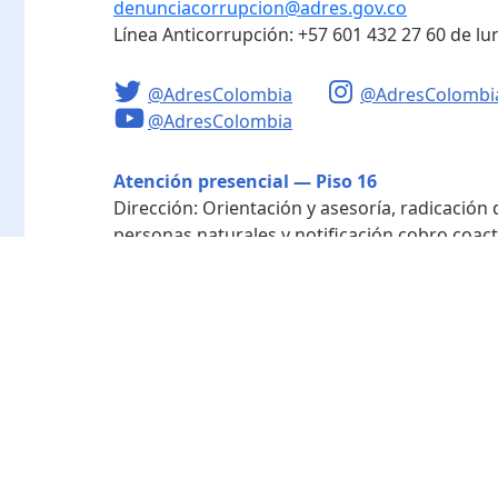
denunciacorrupcion@adres.gov.co
Línea Anticorrupción:
+57 601 432 27 60
de lu
@AdresColombia
@AdresColombi
@AdresColombia
Atención presencial — Piso 16
Dirección:
Orientación y asesoría, radicación
personas naturales y notificación cobro coact
Horario de atención:
Lunes a viernes de 8:00 a
Radicación - Piso 10
Dirección:
Radicación de documentos y corres
Horario de atención:
Lunes a viernes de 8:00 a
Directorio de funcionarios
Nuestra entidad
Mapa del sitio
Término