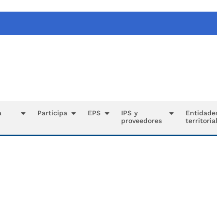
a
Participa
EPS
IPS y
Entidade
proveedores
territoria