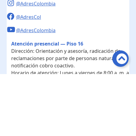
@AdresColombia
@AdresCol
@AdresColombia
Atención presencial — Piso 16
Dirección:
Orientación y asesoría, radicación de
reclamaciones por parte de personas naturales y
notificación cobro coactivo.
Horario de atención:
Lunes a viernes de 8:00 a. m. a
4:00 p. m.
Contacto
Teléfono conmutador:
+ 57 601- 7422208
Radicación - Piso 10
Dirección:
Radicación de documentos y
correspondencia física.
Horario de atención:
Lunes a viernes de 8:00 a. m. a