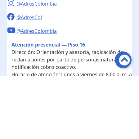
@AdresColombia
@AdresCol
@AdresColombia
Atención presencial — Piso 16
Dirección:
Orientación y asesoría, radicación de
reclamaciones por parte de personas naturales y
notificación cobro coactivo.
Horario de atención:
Lunes a viernes de 8:00 a. m. a
4:00 p. m.
Contacto
Teléfono conmutador:
+ 57 601- 7422208
Radicación - Piso 10
Dirección:
Radicación de documentos y
correspondencia física.
Horario de atención:
Lunes a viernes de 8:00 a. m. a