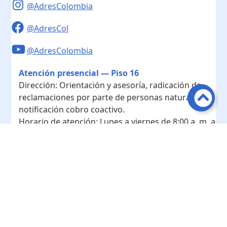
@AdresColombia
@AdresCol
@AdresColombia
Atención presencial — Piso 16
Dirección:
Orientación y asesoría, radicación de
reclamaciones por parte de personas naturales y
notificación cobro coactivo.
Horario de atención:
Lunes a viernes de 8:00 a. m. a
4:00 p. m.
Contacto
Teléfono conmutador:
+ 57 601- 7422208
Radicación - Piso 10
Dirección:
Radicación de documentos y
correspondencia física.
Horario de atención:
Lunes a viernes de 8:00 a. m. a