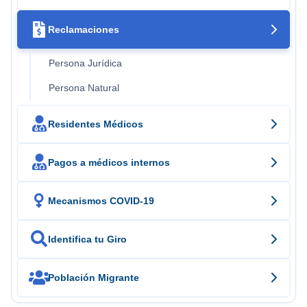

Reclamaciones
Persona Jurídica
Persona Natural

Residentes Médicos

Pagos a médicos internos

Mecanismos COVID-19

Identifica tu Giro

Población Migrante