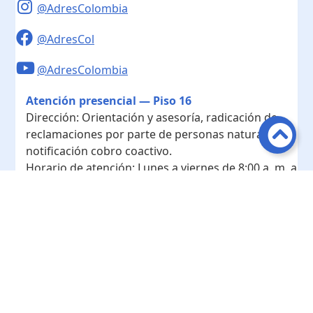
@AdresColombia
@AdresCol
@AdresColombia
Atención presencial — Piso 16
Dirección:
Orientación y asesoría, radicación de
reclamaciones por parte de personas naturales y
notificación cobro coactivo.
Horario de atención:
Lunes a viernes de 8:00 a. m. a
4:00 p. m.
Contacto
Teléfono conmutador:
+ 57 601- 7422208
Radicación - Piso 10
Dirección:
Radicación de documentos y
correspondencia física.
Horario de atención:
Lunes a viernes de 8:00 a. m. a